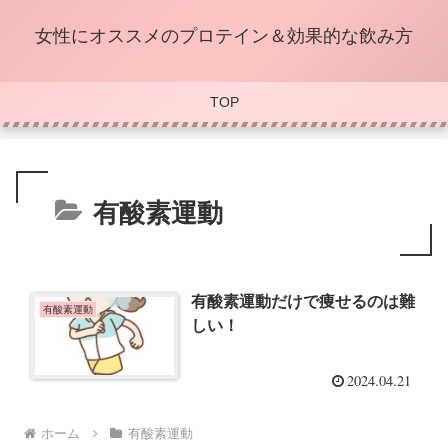
女性にオススメのプロテイン＆効果的な飲み方
TOP
有酸素運動
有酸素運動だけで痩せるのは難
有酸素運動
しい！
2024.04.21
ホーム
有酸素運動