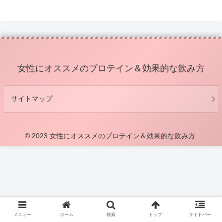
女性にオススメのプロテイン＆効果的な飲み方
サイトマップ
© 2023 女性にオススメのプロテイン＆効果的な飲み方.
メニュー
ホーム
検索
トップ
サイドバー